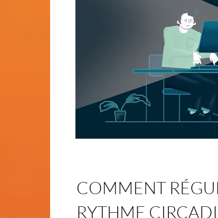
COMMENT RÉGUL
RYTHME CIRCADI