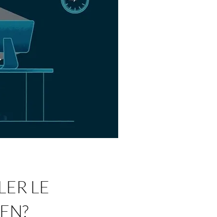
ER LE
EN?