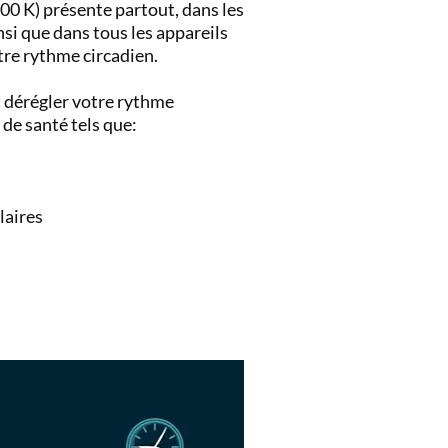
00 K) présente partout, dans les
insi que dans tous les appareils
tre rythme circadien.
t dérégler votre rythme
de santé tels que:
laires